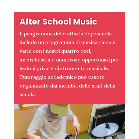
After School Music
Il programma delle attività doposcuola
include un programma di musica ricco e
vario con i nostri quattro cori,
un’orchestra e numerose opportunità per
lezioni private di strumento musicale.
Tutoraggio accademico può essere
organizzato dai membri dello staff della
scuola.